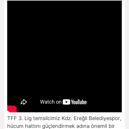
TFF 3. Lig temsilcimiz Kdz. Ereğli Belediyespor,
hücum hattını güçlendirmek adına önemli bir