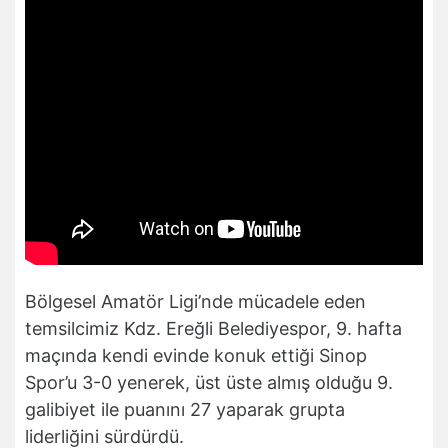
Bölgesel Amatör Ligi’nde mücadele eden
temsilcimiz Kdz. Ereğli Belediyespor, 9. hafta
maçında kendi evinde konuk ettiği Sinop
Spor’u 3-0 yenerek, üst üste almış olduğu 9.
galibiyet ile puanını 27 yaparak grupta
liderliğini sürdürdü.