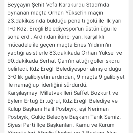
Beyçayırı Şehit Vefa Karakurdu Stadı’nda
oynanan maçta Orhan Yüksel’in maçın
23.dakikasında bulduğu penaltı golü ile ilk yarı
1-0 Kdz. Ereğli Belediyespor’un üstünlüğü ile
sona erdi. Ardından ikinci yarı, karşılıklı
mücadele ile geçen maçta Enes Yıldırım’ın
yaptığı asistlerle 83.dakikada Orhan Yüksel ve
90.dakikada Serhat Çam’ın attığı goller skoru
belirledi. Kdz Ereğli Belediyespor almış olduğu
3-0 lık galibiyetin ardından, 9 maçta 9 galibiyet
ile namağlup liderliğini sürdürdü.
Karşılaşmayı Milletvekilleri Saffet Bozkurt ve
Eylem Ertuğ Ertuğrul, Kdz.Ereğli Belediye ve
Kulüp Başkanı Halil Posbıyık, eşi Neriman
Posbıyık, Gülüç Belediye Başkanı Tarık Semiz,
Siyasi Parti İlçe Başkanları, Kamu ve Kurum
Yöneticileri, Meclis Üyeleri ve 2.Başkan Akın