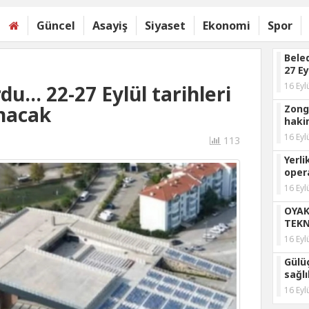
Güncel
Asayiş
Siyaset
Ekonomi
Spor
Beled
27 Ey
aras
16 Eyl
u... 22-27 Eylül tarihleri
nacak
Zongu
haki
açıkl
16 Eyl
113
Yerli
oper
detay
16 Eyl
OYAK,
TEKN
katıl
16 Eyl
Gülü
sağl
başla
16 Eyl