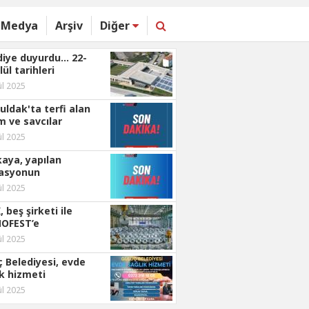
Medya
Arşiv
Diğer
iye duyurdu... 22-
lül tarihleri
ında kapanacak
ül 2025
ldak'ta terfi alan
m ve savcılar
andı...
ül 2025
kaya, yapılan
asyonun
larını açıkladı...
ül 2025
 beş şirketi ile
OFEST’e
acak...
ül 2025
ç Belediyesi, evde
ık hizmeti
ttı...
ül 2025