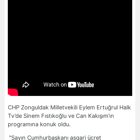
CHP Zonguldak Milletvekili Eylem Ertuğrul Halk
Tv’de Sinem Fıstıkoğlu ve Can Kakışım’ın
programına konuk oldu.
"Sayın Cumhurbaşkanı asgari ücret