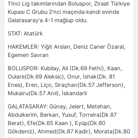
1'inci Lig takımlarından Boluspor, Ziraat Türkiye
Kupası C Grubu 2’nci maçında kendi evinde
Galatasaray'a 4-1 mağlup oldu.
STAT: Atatürk
HAKEMLER: Yiğit Arslan, Deniz Caner Özaral,
Egemen Savran
BOLUSPOR: Kubilay, Ali (Dk.69 Fethi), Kaan,
Oulare(Dk.69 Aleksic), Onur, İshak(Dk. 81
Enes), Eren, Liço, Siraçhan(Dk.57 Jefferson),
Mukairu(Dk.57 Anıl), İskandarli
GALATASARAY: Günay, Jelert, Metehan,
Abdulkerim, Berkan, Yusuf, Torreira(Dk 87
Berat), Efe(Dk.65 Kaan ), Eyüp(Dk.80
Gökdeniz), Ahmed(Dk.87 Kadir), Morata(Dk.80