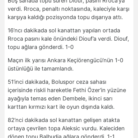
Boş sahada topu süren Diouf, pasını Rroca’ya
verdi. Rroca, penaltı noktasında, kaleciyle karşı
karşıya kaldığı pozisyonda topu dışarıya attı.
16’ncı dakikada sol kanattan yapılan ortada
Rroca pasını kale önündeki Diouf’a verdi. Diouf,
topu ağlara gönderdi. 1-0
Maçın ilk yarısı Ankara Keçiörengücü’nün 1-0
üstünlüğü ile tamamlandı.
51’inci dakikada, Boluspor ceza sahası
içerisinde riskli hareketle Fethi Özer’in yüzüne
ayağıyla temas eden Dembele, ikinci sarı
karttan kırmızı kart ile oyun dışında kaldı.
82’nci dakikada sol kanattan gelişen atakta
ortaya çevrilen topa Aleksic vurdu. Kaleciden
dönen topu Balbudia ağlara gönderdi. 1-1