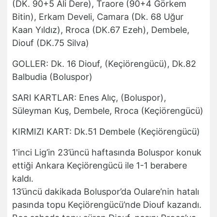
(DK. 90+5 Ali Dere), Traore (90+4 Görkem
Bitin), Erkam Develi, Camara (Dk. 68 Uğur
Kaan Yıldız), Rroca (DK.67 Ezeh), Dembele,
Diouf (DK.75 Silva)
GOLLER: Dk. 16 Diouf, (Keçiörengücü), Dk.82
Balbudia (Boluspor)
SARI KARTLAR: Enes Alıç, (Boluspor),
Süleyman Kuş, Dembele, Rroca (Keçiörengücü)
KIRMIZI KART: Dk.51 Dembele (Keçiörengücü)
1'inci Lig’in 23’üncü haftasında Boluspor konuk
ettiği Ankara Keçiörengücü ile 1-1 berabere
kaldı.
13’üncü dakikada Boluspor’da Oulare’nin hatalı
pasında topu Keçiörengücü’nde Diouf kazandı.