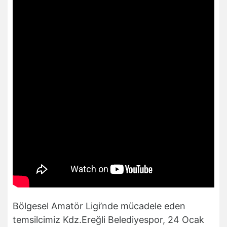
Bölgesel Amatör Ligi’nde mücadele eden
temsilcimiz Kdz.Ereğli Belediyespor, 24 Ocak